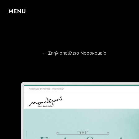
MENU
Home
←
Σπηλιοπούλειο Νοσοκομείο
About
Υπηρεσίες
E
Web Design & D
E
Graphic Design