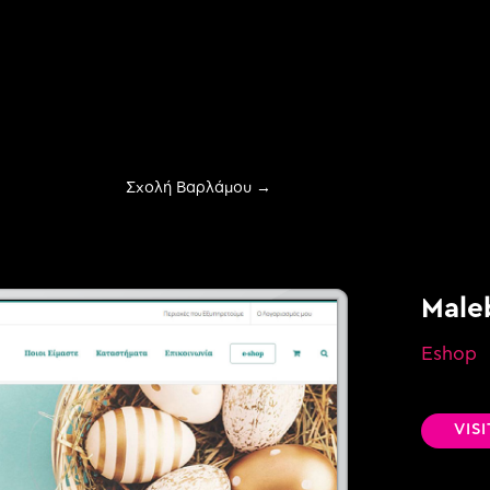
Σχολή Βαρλάμου
→
Male
Eshop
evelopment
VIS