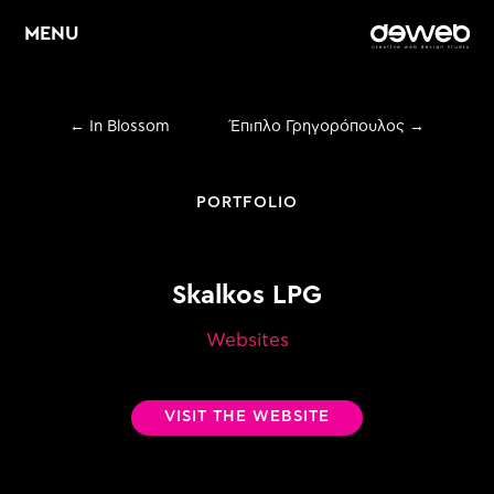
MENU
←
In Blossom
Έπιπλο Γρηγορόπουλος
→
Home
About
PORTFOLIO
Υπηρεσίες
Skalkos LPG
Web Design &
E
Development
Websites
E
Graphic Design
VISIT THE WEBSITE
E
Digital Marketing
Portfolio