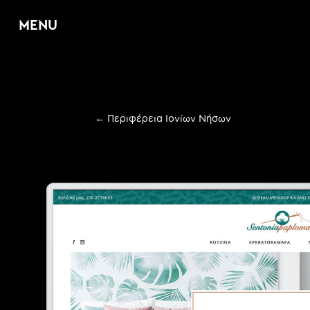
MENU
Home
←
Περιφέρεια Ιονίων Νήσων
About
Υπηρεσίες
E
Web Design & D
E
Graphic Design