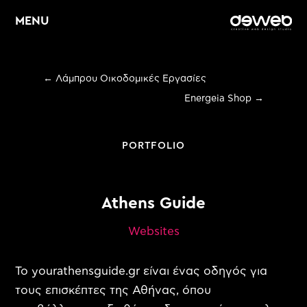
MENU
←
Λάμπρου Οικοδομικές Εργασίες
Home
Energeia Shop
→
About
PORTFOLIO
Υπηρεσίες
Web Design &
E
Athens Guide
Development
Websites
E
Graphic Design
E
Digital Marketing
Το yourathensguide.gr είναι ένας οδηγός για
τους επισκέπτες της Αθήνας, όπου
Portfolio