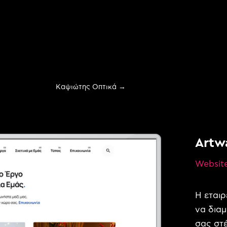
Καψιώτης Οπτικά
→
Artw
Websit
evelopment
Η εταιρ
να διαμ
σας στέ