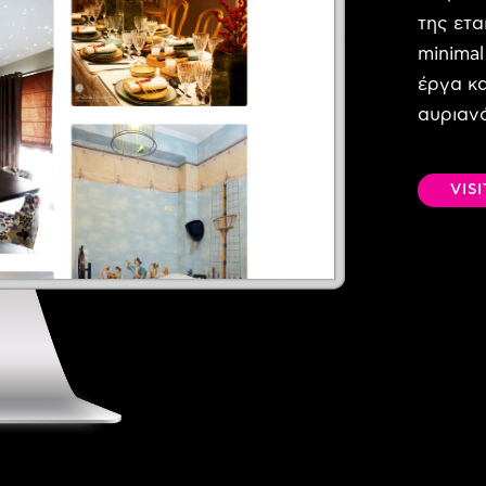
της ετα
minimal
έργα κα
αυριαν
VIS