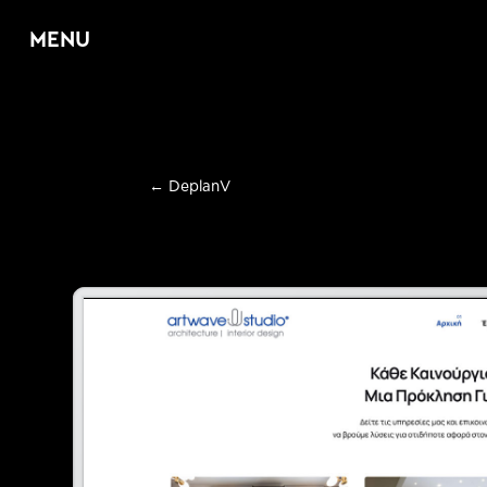
MENU
Home
←
DeplanV
About
Υπηρεσίες
E
Web Design & D
E
Graphic Design